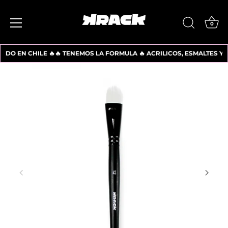
0
O EN CHILE 🔥
🔥 TENEMOS LA FORMULA 🔥 ACRILICOS, ESMALTES Y LATE
Ir
al
contenido